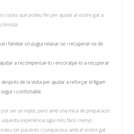
unes coses que podeu fer per ajudar al vostre gat a
s còmoda:
il i familiar on pugui relaxar-se i recuperar-se de
 ajudar a recompensar-lo i encoratjar-lo a recuperar
després de la visita per ajudar a reforçar el lligam
 segur i confortable.
ts pot ser un repte, però amb una mica de preparació
e aquesta experiència sigui més fàcil i menys
cordeu ser pacients i compassius amb el vostre gat