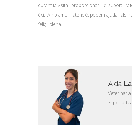
durant la visita i proporcionar-li el suport i 
èxit. Amb amor i atenció, podem ajudar als no
feliç i plena.
Aida
La
Veterinaria
Especialitz