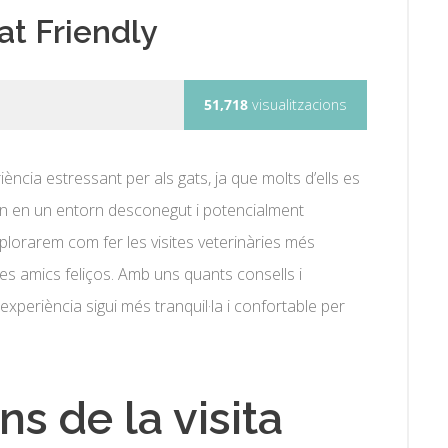
at Friendly
51,718
visualitzacions
iència estressant per als gats, ja que molts d’ells es
n en un entorn desconegut i potencialment
lorarem com fer les visites veterinàries més
es amics feliços. Amb uns quants consells i
xperiència sigui més tranquil·la i confortable per
s de la visita