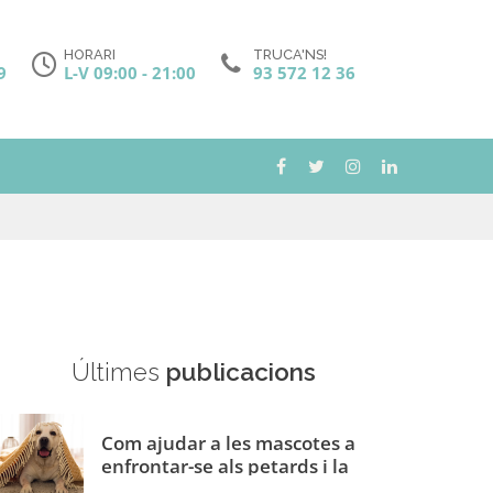
HORARI
TRUCA'NS!
9
L-V 09:00 - 21:00
93 572 12 36
Últimes
publicacions
Com ajudar a les mascotes a
enfrontar-se als petards i la
pirotècnia