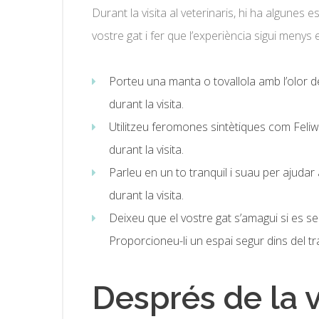
Durant la visita al veterinaris, hi ha algunes 
vostre gat i fer que l’experiència sigui menys 
Porteu una manta o tovallola amb l’olor d
durant la visita.
Utilitzeu feromones sintètiques com Feliway
durant la visita.
Parleu en un to tranquil i suau per ajudar a
durant la visita.
Deixeu que el vostre gat s’amagui si es se
Proporcioneu-li un espai segur dins del tr
Després de la v