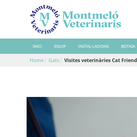
INICI
EQUIP
INSTAL·LACIONS
BOTIGA
Home
Gats
Visites veterinàries Cat Friend