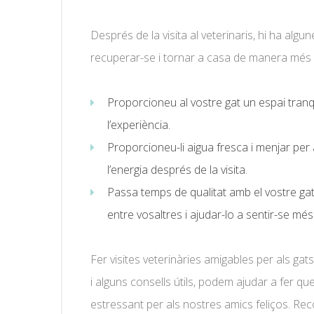
Després de la visita al veterinaris, hi ha alg
recuperar-se i tornar a casa de manera mé
Proporcioneu al vostre gat un espai tranqu
l’experiència.
Proporcioneu-li aigua fresca i menjar per
l’energia després de la visita.
Passa temps de qualitat amb el vostre gat 
entre vosaltres i ajudar-lo a sentir-se més
Fer visites veterinàries amigables per als ga
i alguns consells útils, podem ajudar a fer qu
estressant per als nostres amics feliços. Re